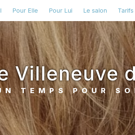
l
Pour Elle
Pour Lui
Le salon
Tarifs
 Villeneuve 
UN TEMPS POUR SO