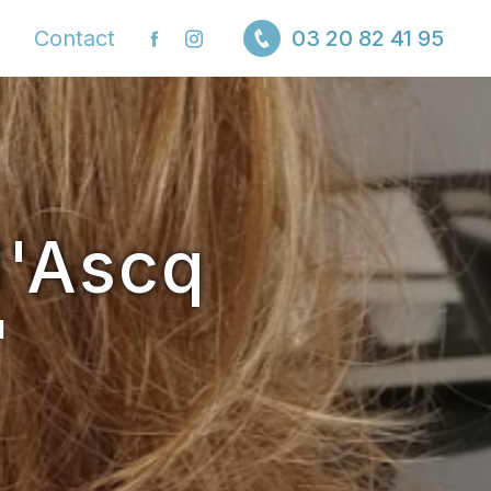
Contact
03 20 82 41 95
d'Ascq
I