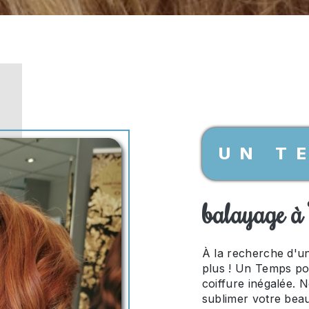
UN T
balayage à 
À la recherche d'u
plus ! Un Temps pou
coiffure inégalée. 
sublimer votre beau