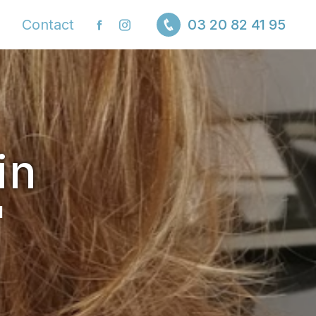
Contact
03 20 82 41 95
in
I