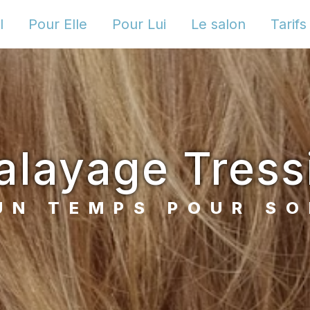
l
Pour Elle
Pour Lui
Le salon
Tarifs
alayage Tress
UN TEMPS POUR SO