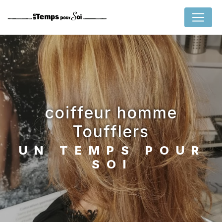
Panneau de gestion des cookies
coiffeur homme
Toufflers
UN TEMPS POUR
SOI