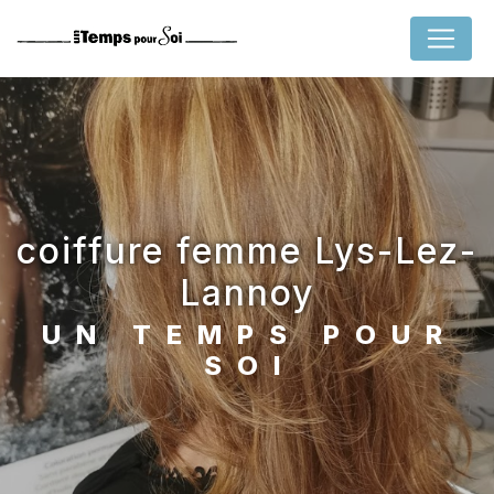
Panneau de gestion des cookies
coiffure femme Lys-Lez-
Lannoy
UN TEMPS POUR
SOI