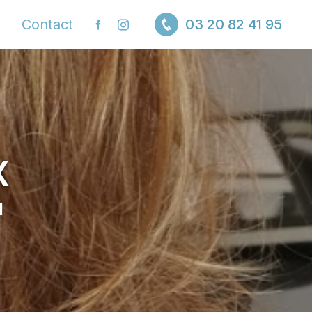
Contact
03 20 82 41 95
x
I