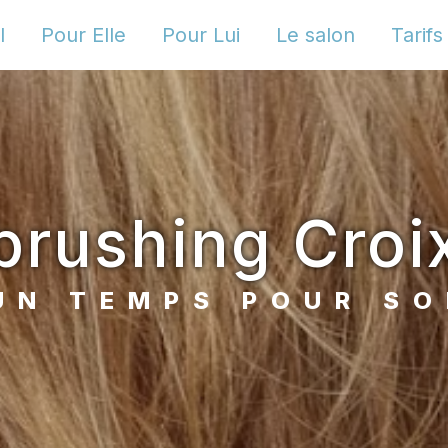
l
Pour Elle
Pour Lui
Le salon
Tarifs
brushing Croi
UN TEMPS POUR SO