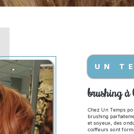
UN T
brushing à
Chez Un Temps pou
brushing parfaiteme
et soyeux, des ondu
coiffeurs sont form