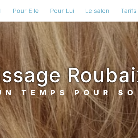
l
Pour Elle
Pour Lui
Le salon
Tarifs
lissage Roubai
UN TEMPS POUR SO