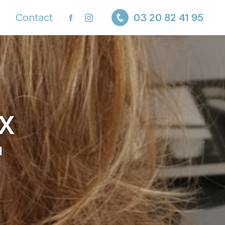
Contact
03 20 82 41 95
x
I