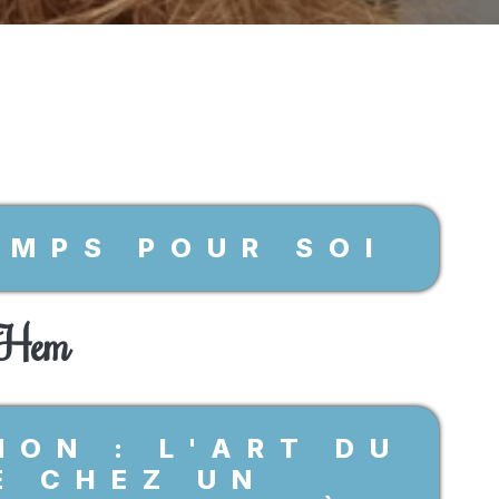
EMPS POUR SOI
 Hem
NON : L'ART DU
E CHEZ UN