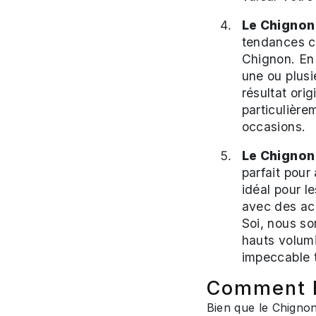
Le Chignon
tendances ca
Chignon. En 
une ou plusi
résultat orig
particulière
occasions.
Le Chignon
parfait pour 
idéal pour l
avec des ac
Soi, nous s
hauts volum
impeccable t
Comment E
Bien que le Chignon 