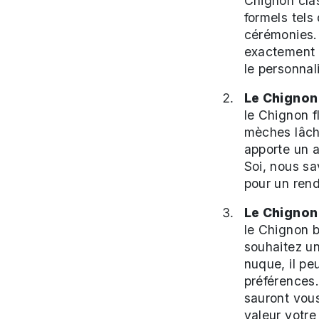
Chignon cla
formels tels
cérémonies.
exactement 
le personnal
Le Chignon
le Chignon f
mèches lâche
apporte un 
Soi, nous sa
pour un rend
Le Chignon
le Chignon b
souhaitez un
nuque, il pe
préférences
sauront vous
valeur votre