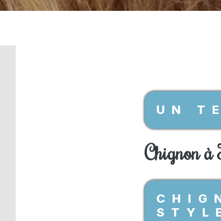
UN T
Chignon à
CHIG
STYL