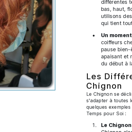
différentes 
bas, haut, f
utilisons de
qui tient tou
Un moment 
coiffeurs ch
pause bien-
apaisant et
du début à la
Les Différ
Chignon
Le Chignon se décli
s'adapter à toutes 
quelques exemples 
Temps pour Soi :
Le Chignon