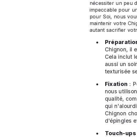
nécessiter un peu d
impeccable pour u
pour Soi, nous vous
maintenir votre Chi
autant sacrifier vot
Préparatio
Chignon, il 
Cela inclut 
aussi un soi
texturisée s
Fixation
: P
nous utiliso
qualité, co
qui n'alourd
Chignon cho
d'épingles e
Touch-ups