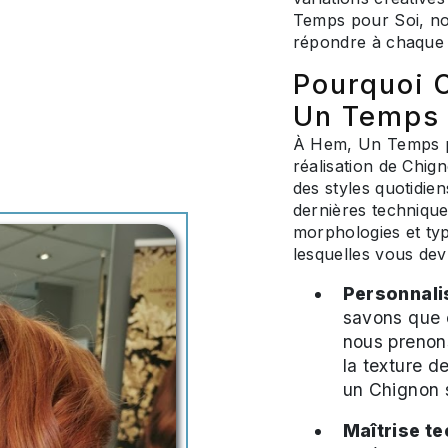
Temps pour Soi, no
répondre à chaque 
Pourquoi 
Un Temps 
À Hem, Un Temps po
réalisation de Chig
des styles quotidie
dernières technique
morphologies et ty
lesquelles vous dev
Personnalis
savons que 
nous prenons
la texture d
un Chignon 
Maîtrise t