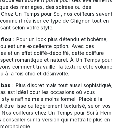
ssique est souvent porté pour des événements
 que des mariages, des soirées ou des
 Chez Un Temps pour Soi, nos coiffeurs savent
comment réaliser ce type de Chignon tout en
isant selon votre style.
 flou
: Pour un look plus détendu et bohème,
lou est une excellente option. Avec des
s et un effet coiffé-décoiffé, cette coiffure
aspect romantique et naturel. À Un Temps pour
vons comment travailler la texture et le volume
u à la fois chic et désinvolte.
 bas
: Plus discret mais tout aussi sophistiqué,
as est idéal pour les occasions où vous
 style raffiné mais moins formel. Placé à la
ut être lisse ou légèrement texturisé, selon vos
. Nos coiffeurs chez Un Temps pour Soi à Hem
 conseiller sur la version qui mettra le plus en
 morphologie.