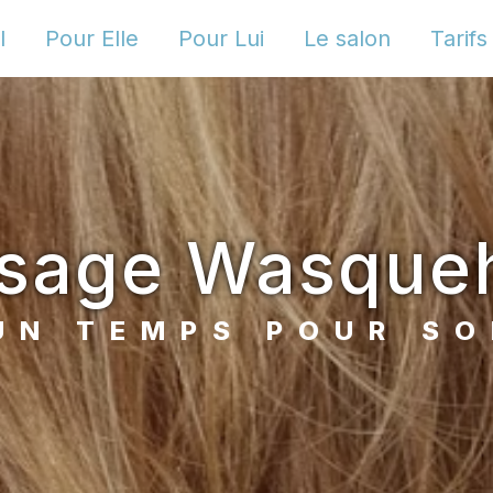
l
Pour Elle
Pour Lui
Le salon
Tarifs
ssage Wasque
UN TEMPS POUR SO