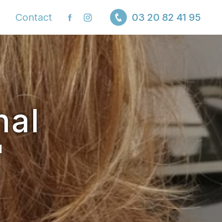
Contact
03 20 82 41 95
hal
I