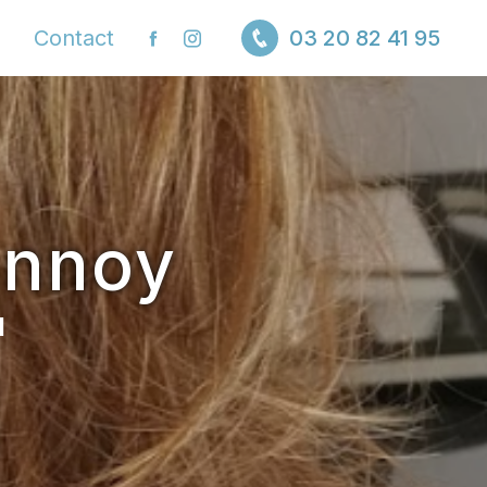
Contact
03 20 82 41 95
annoy
I