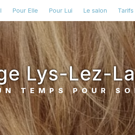
l
Pour Elle
Pour Lui
Le salon
Tarifs
age Lys-Lez-L
UN TEMPS POUR SO